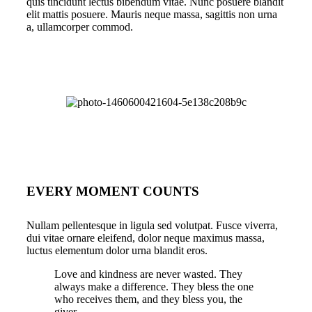
quis tincidunt lectus bibendum vitae. Nunc posuere blandit
elit mattis posuere. Mauris neque massa, sagittis non urna
a, ullamcorper commod.
EVERY MOMENT COUNTS
Nullam pellentesque in ligula sed volutpat. Fusce viverra,
dui vitae ornare eleifend, dolor neque maximus massa,
luctus elementum dolor urna blandit eros.
Love and kindness are never wasted. They
always make a difference. They bless the one
who receives them, and they bless you, the
giver.