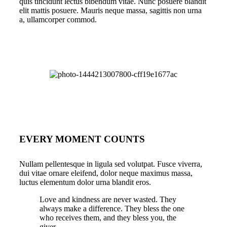
quis tincidunt lectus bibendum vitae. Nunc posuere blandit
elit mattis posuere. Mauris neque massa, sagittis non urna
a, ullamcorper commod.
EVERY MOMENT COUNTS
Nullam pellentesque in ligula sed volutpat. Fusce viverra,
dui vitae ornare eleifend, dolor neque maximus massa,
luctus elementum dolor urna blandit eros.
Love and kindness are never wasted. They
always make a difference. They bless the one
who receives them, and they bless you, the
giver.